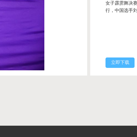
女子霹雳舞决
行，中国选手
立即下载
们