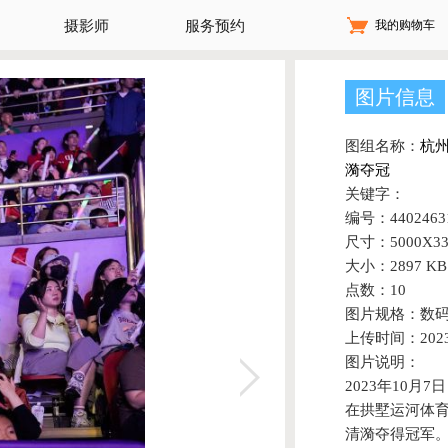
我的购物车
摄影师
服务预约
图片信息
图组名称：
杭
漪夺冠
关键字：
编号：44024631
尺寸：5000X33
大小：2897 KB
点数：10
图片规格：数
上传时间：2023-
图片说明：
2023年10月
在拱墅运河体
清漪夺得冠军。2