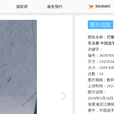
我的购物车
摄影师
服务预约
图片信息
图组名称：
巴
车决赛 中国选
关键字：
编号：30187692
尺寸：5165X34
大小：3509 KB
点数：10
图片规格：数
上传时间：2024-
图片说明：
2024年5月1
海黄浦滨江继
赛中，中国选