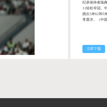
纪录保持者瑞典
11轻松夺冠。
跳出5米62和
李晨洋。（中国
立即下载
们