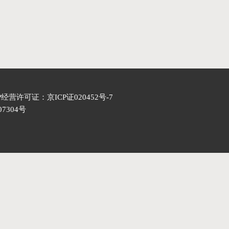
们
P经营许可证：
京ICP证020452号-7
7304号