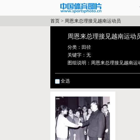
首页
>
周恩来总理接见越南运动员
周恩来总理接见越南运动
分类：
田径
关键字：无
图组说明：
周恩来总理接见越南运
全选