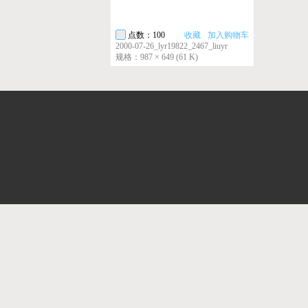
点数：100
收藏
加入购物车
2000-07-26_lyr19822_2467_liuyr
规格：987 × 649 (61 K)