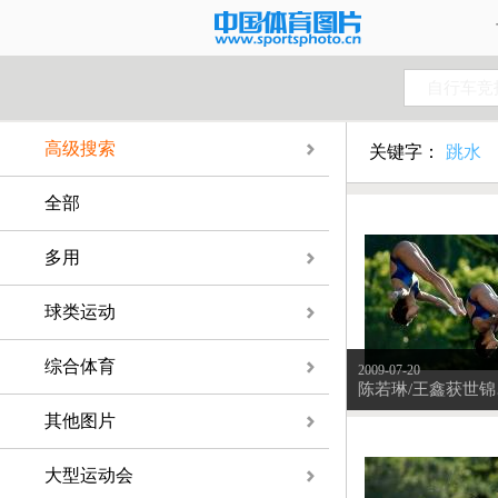
自行车竞
高级搜索
关键字：
跳水
全部
多用
球类运动
综合体育
2009-07-20
陈若
其他图片
大型运动会