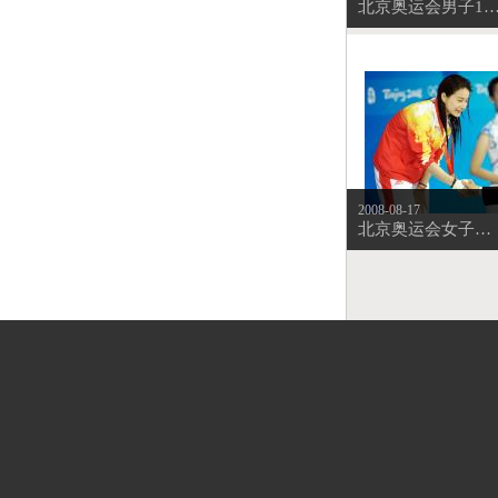
北京奥运会男子10米跳台 澳大利亚选手马修-米查姆
2008-08-17
北京奥运会女子单人3米板决赛 郭晶晶荣获金牌