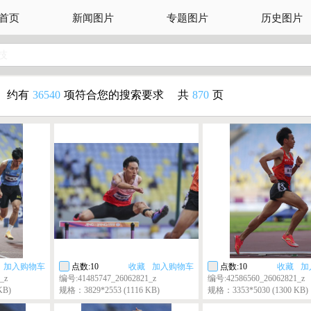
首页
新闻图片
专题图片
历史图片
技
约有
36540
项符合您的搜索要求
共
870
页
加入购物车
点数:10
收藏
加入购物车
点数:10
收藏
加
_z
编号:41485747_26062821_z
编号:42586560_26062821_z
KB)
规格：3829*2553 (1116 KB)
规格：3353*5030 (1300 KB)