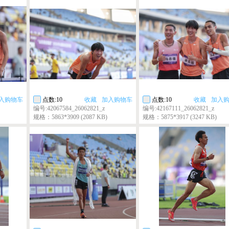
入购物车
点数:10
收藏
加入购物车
点数:10
收藏
加入
编号:42067584_26062821_z
编号:42167111_26062821_z
规格：5863*3909 (2087 KB)
规格：5875*3917 (3247 KB)