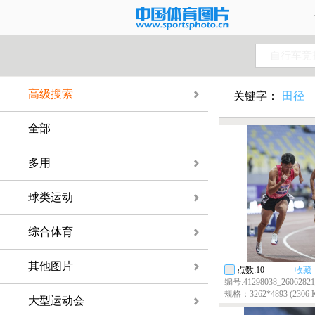
自行车竞
高级搜索
关键字：
田径
全部
多用
球类运动
综合体育
其他图片
点数:10
收藏
编号:41298038_26062821
规格：3262*4893 (2306 
大型运动会