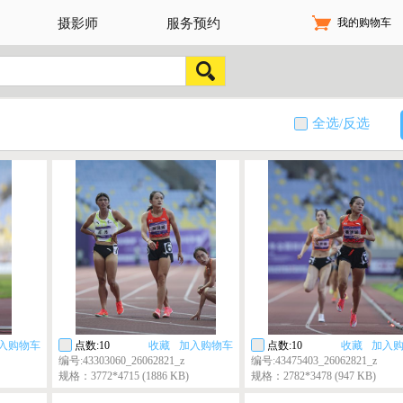
我的购物车
摄影师
服务预约
全选/反选
入购物车
点数:10
收藏
加入购物车
点数:10
收藏
加入
编号:43303060_26062821_z
编号:43475403_26062821_z
规格：3772*4715 (1886 KB)
规格：2782*3478 (947 KB)