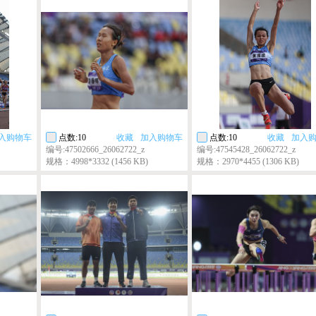
入购物车
点数:10
收藏
加入购物车
点数:10
收藏
加入
编号:47502666_26062722_z
编号:47545428_26062722_z
规格：4998*3332 (1456 KB)
规格：2970*4455 (1306 KB)