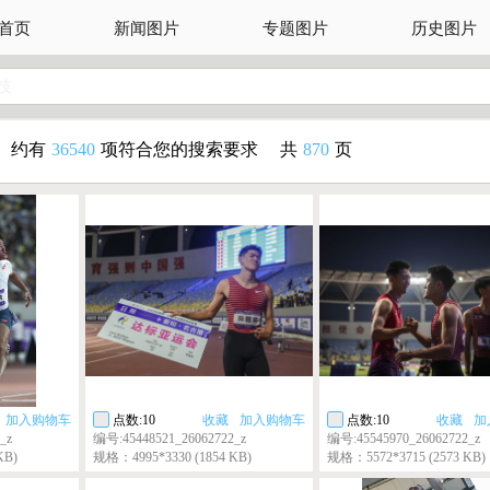
首页
新闻图片
专题图片
历史图片
技
约有
36540
项符合您的搜索要求
共
870
页
加入购物车
点数:10
收藏
加入购物车
点数:10
收藏
加
_z
编号:45448521_26062722_z
编号:45545970_26062722_z
KB)
规格：4995*3330 (1854 KB)
规格：5572*3715 (2573 KB)