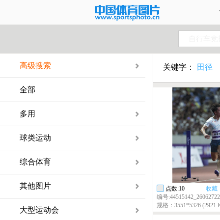
自行车竞
高级搜索
关键字：
田径
全部
多用
球类运动
综合体育
其他图片
点数:10
收藏
编号:44515142_26062722
规格：3551*5326 (2921 
大型运动会