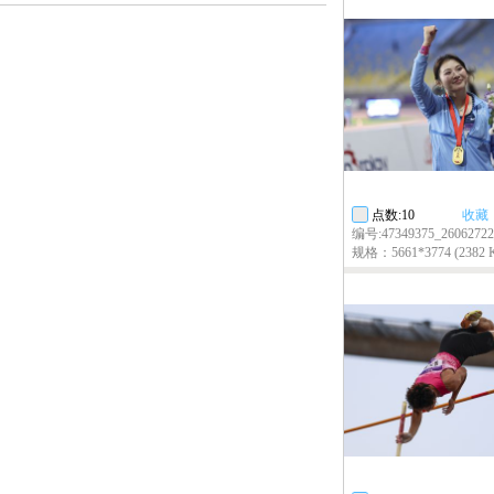
点数:10
收藏
编号:47349375_26062722
规格：5661*3774 (2382 