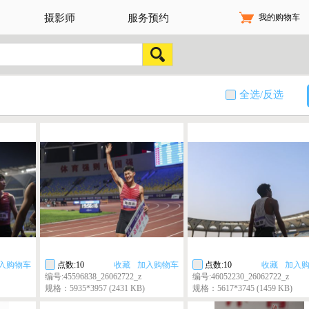
我的购物车
摄影师
服务预约
全选/反选
入购物车
点数:10
收藏
加入购物车
点数:10
收藏
加入
编号:45596838_26062722_z
编号:46052230_26062722_z
规格：5935*3957 (2431 KB)
规格：5617*3745 (1459 KB)