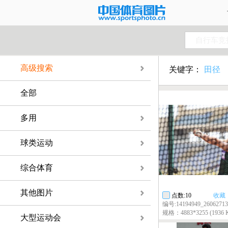
自行车竞
高级搜索
关键字：
田径
全部
多用
球类运动
综合体育
其他图片
点数:10
收藏
编号:14194949_26062713
规格：4883*3255 (1936 
大型运动会