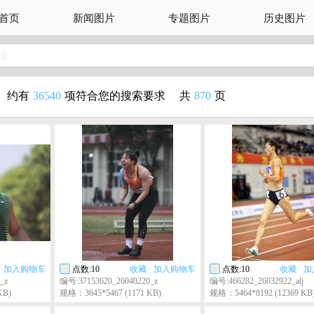
首页
新闻图片
专题图片
历史图片
技
约有
36540
项符合您的搜索要求
共
870
页
加入购物车
点数:10
收藏
加入购物车
点数:10
收藏
加
_z
编号:37153620_26040220_z
编号:466282_26032922_alj
KB)
规格：3645*5467 (1171 KB)
规格：5464*8192 (12369 KB