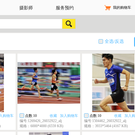
我的购物车
摄影师
服务预约
全选/反选
入购物车
点数:10
收藏
加入购物车
点数:10
收藏
加入
编号:1269426_26032922_alj
编号:1504462_26032922_alj
)
规格：6000*4000 (6559 KB)
规格：3933*5464 (4167 KB)