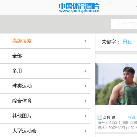
自行车竞
高级搜索
关键字：
田径
全部
多用
球类运动
综合体育
其他图片
点数:10
收藏
编号:36455541_26040220
规格：5902*3935 (1152 
大型运动会