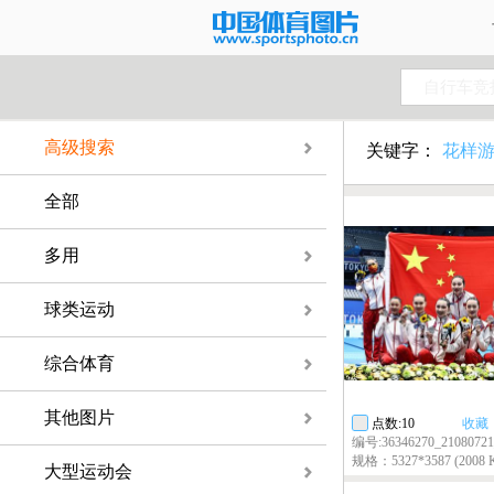
自行车竞
高级搜索
关键字：
花样
全部
多用
球类运动
综合体育
其他图片
点数:10
收藏
编号:36346270_2108072
规格：5327*3587 (2008 
大型运动会