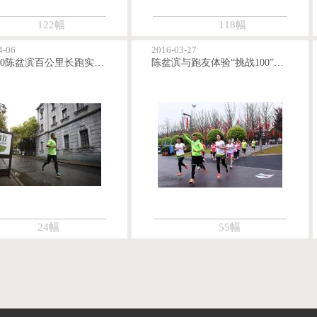
122幅
118幅
4-06
2016-03-27
挑战100陈盆滨百公里长跑实测在沪举行
陈盆滨与跑友体验“挑战100”重庆站活动场地
24幅
55幅