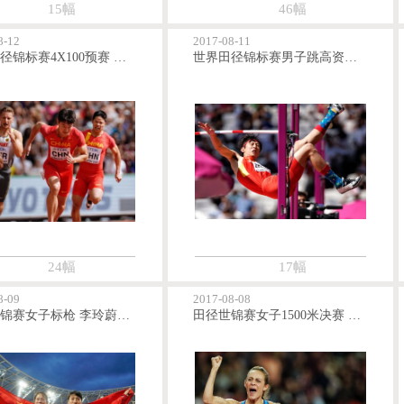
15幅
46幅
8-12
2017-08-11
世界田径锦标赛4X100预赛 中国男队进入决赛女队失利
世界田径锦标赛男子跳高资格赛 王宇晋级决赛张国伟无缘决赛
24幅
17幅
8-09
2017-08-08
田径世锦赛女子标枪 李玲蔚吕会会分获二三名
田径世锦赛女子1500米决赛 美国选手辛普森摘银