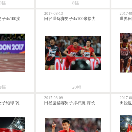
0幅
8幅
2017-08-13
2017-0
伦敦田径世锦赛男子4x100接力 博尔特受伤无成绩
田径世锦赛男子4x100米接力 中国队第四
1幅
20幅
2017-08-09
2017-0
2017田径世锦赛女子铅球 巩立姣夺冠终圆梦
田径世锦赛男子撑杆跳 薛长锐第四刷新全国纪录