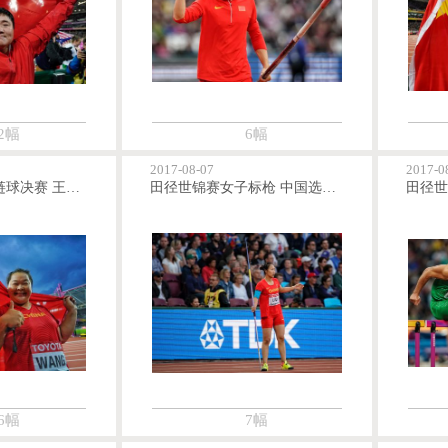
2幅
6幅
2017-08-07
2017-0
田径世锦赛女子链球决赛 王峥获得亚军张文秀第四
田径世锦赛女子标枪 中国选手均晋级决赛
6幅
7幅