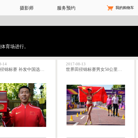
我的购物车
摄影师
服务预约
碗体育场进行。
8-14
2017-08-13
世界田径锦标赛 补发中国选手王浩2009年世锦赛男子20公里比赛金牌
世界田径锦标赛男女50公里竞走 尹航杨树青获女子亚军季军