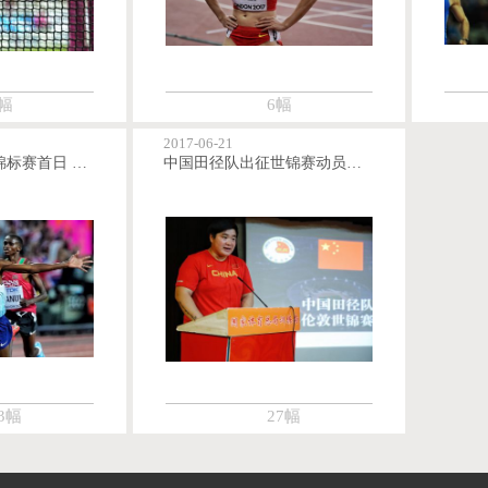
幅
6幅
2017-06-21
2017年世界田径锦标赛首日 法拉赫男子万米跑三连冠
中国田径队出征世锦赛动员会在京举行
3幅
27幅