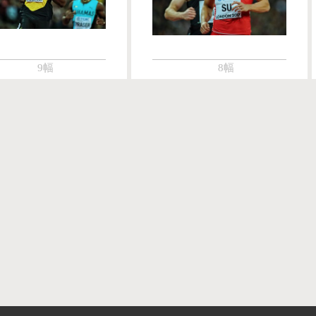
9幅
8幅