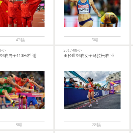
42幅
5幅
8-07
2017-08-07
田径世锦赛男子110米栏 谢文骏止步半决赛
田径世锦赛女子马拉松赛 业余选手刘庆红获第65名
8幅
28幅