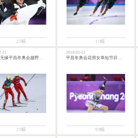
25幅
11幅
2-21
2018-02-21
中国队无缘平昌冬奥会越野滑雪女团短距离自由技术决赛
平昌冬奥会花滑女单短节目精彩纷呈
25幅
93幅