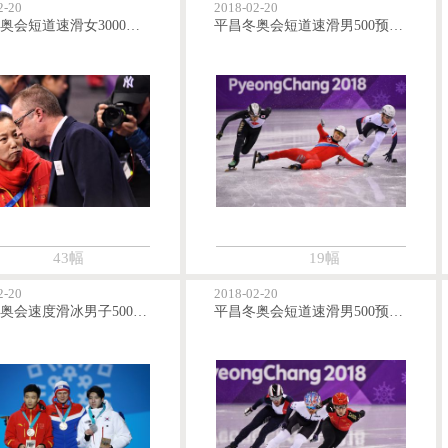
2-20
2018-02-20
平昌冬奥会短道速滑女3000接力 中国队被判犯规李琰申诉无果
平昌冬奥会短道速滑男500预赛 朝鲜选手郑光范摔倒无成绩
43幅
19幅
2-20
2018-02-20
平昌冬奥会速度滑冰男子500米颁奖仪式
平昌冬奥会短道速滑男500预赛 武大靖创冬奥会纪录晋级