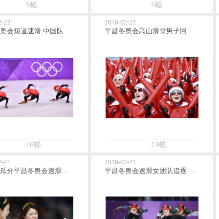
5幅
5幅
2-22
2018-02-22
平昌冬奥会短道速滑 中国队队员赛前适应场地训练
平昌冬奥会高山滑雪男子回转第一轮 朝鲜拉拉队助阵
16幅
24幅
2-21
2018-02-21
日美荷瓜分平昌冬奥会速滑女子团队追逐赛奖牌
平昌冬奥会速滑女团队追逐 C组决赛中国队战胜德国队