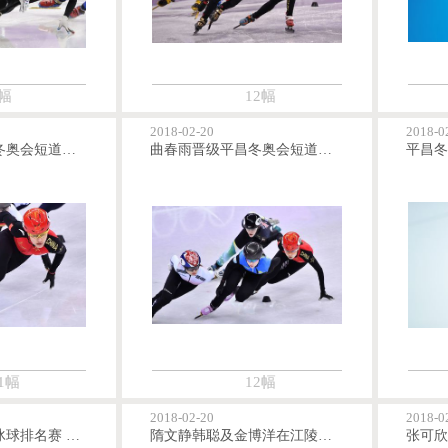
幅
12幅
2018-02-20
2018-0
李靳宇晋级平昌冬奥会短道速滑女子1000米半决赛
曲春雨晋级平昌冬奥会短道速滑女子1000米半决赛
1幅
12幅
2018-02-20
2018-0
平昌冬奥会女子冰球排名赛 韩朝联队负于瑞典队得第八
隋文静韩聪及金博洋在江陵海边放松心情