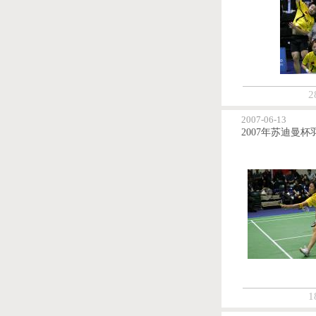
2
2007-06-13
1