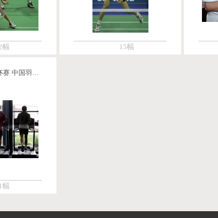
2幅
15幅
力争蝉联苏迪曼杯赛 中国羽毛球队格拉斯哥训练
1幅