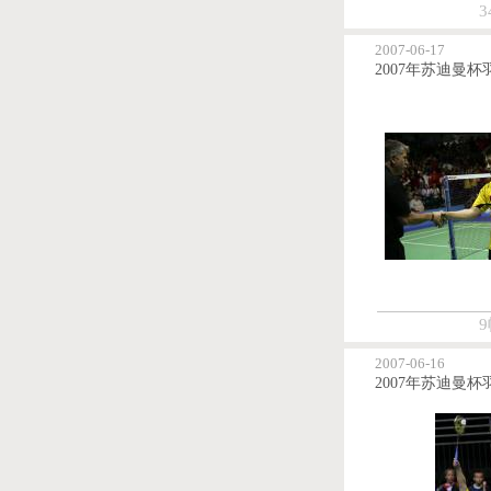
3
2007-06-17
9
2007-06-16