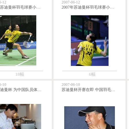
6-12
2007-06-12
2007年苏迪曼杯羽毛球赛小组赛 中国5比0完胜泰国
2007年苏迪曼杯羽毛球赛小组赛 中国选手谢杏芳2比0获胜
18幅
6幅
6-10
2007-06-10
征战苏迪曼杯 为中国队员体能做保障的随队厨师
苏迪曼杯开赛在即 中国羽毛球队举行新闻发布会