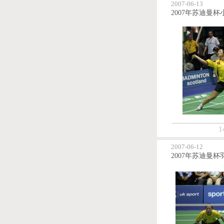
2007-06-13
1
2007-06-12