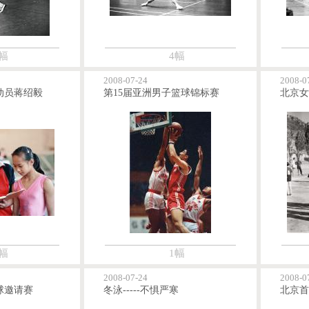
幅
4幅
2008-07-24
2008-0
动员蒋绍毅
第15届亚洲男子篮球锦标赛
北京女
幅
1幅
2008-07-24
2008-0
球邀请赛
冬泳-----不惧严寒
北京首