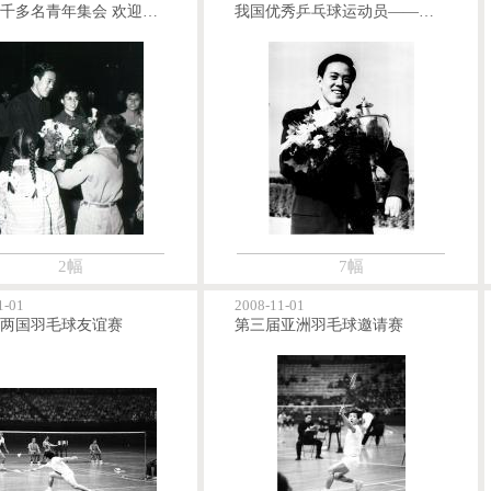
首都四千多名青年集会 欢迎参加25届世乒赛健儿
我国优秀乒乓球运动员——容国团
2幅
7幅
1-01
2008-11-01
两国羽毛球友谊赛
第三届亚洲羽毛球邀请赛