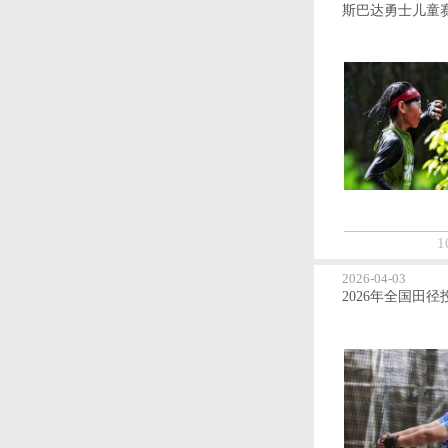
斯巴达勇士儿童
1
2026-04-03