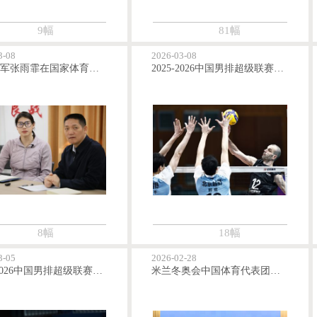
9幅
81幅
3-08
2026-03-08
奥运冠军张雨霏在国家体育总局聆听体育总局经济司当面答复
2025-2026中国男排超级联赛季后赛 北京北冰洋1比3不敌天津食品集团
8幅
18幅
3-05
2026-02-28
2025-2026中国男排超级联赛季后赛 北京北冰洋主场3比0击败保定沃隶
米兰冬奥会中国体育代表团总结大会在京召开