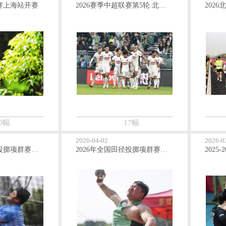
赛上海站开赛
2026赛季中超联赛第5轮 北京国安1比2不敌成都蓉城
0幅
17幅
2026-04-02
2026-0
2026年全国田径投掷项群赛次日赛况
2026年全国田径投掷项群赛首日赛况